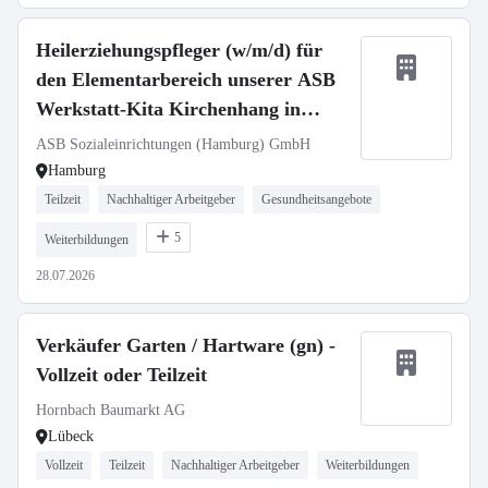
Heilerziehungspfleger (w/m/d) für
den Elementarbereich unserer ASB
Werkstatt-Kita Kirchenhang in
Harburg-Eißendorf
ASB Sozialeinrichtungen (Hamburg) GmbH
Hamburg
Teilzeit
Nachhaltiger Arbeitgeber
Gesundheitsangebote
5
Weiterbildungen
28.07.2026
Verkäufer Garten / Hartware (gn) -
Vollzeit oder Teilzeit
Hornbach Baumarkt AG
Lübeck
Vollzeit
Teilzeit
Nachhaltiger Arbeitgeber
Weiterbildungen