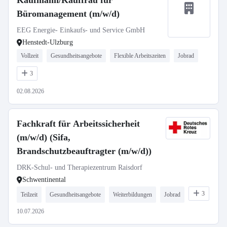
Kaufmann/Kauffrau für
Büromanagement (m/w/d)
EEG Energie- Einkaufs- und Service GmbH
Henstedt-Ulzburg
Vollzeit
Gesundheitsangebote
Flexible Arbeitszeiten
Jobrad
3
02.08.2026
Fachkraft für Arbeitssicherheit
(m/w/d) (Sifa,
Brandschutzbeauftragter (m/w/d))
DRK-Schul- und Therapiezentrum Raisdorf
Schwentinental
3
Teilzeit
Gesundheitsangebote
Weiterbildungen
Jobrad
10.07.2026