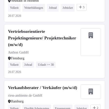
Neustadt in Holstein
5
Vollzeit
Weiterbildungen
Jobrad
Jobticket
28.07.2026
Vertriebsorientierte
Projektingenieure/ Projekttechniker
(m/w/d)
Anthon GmbH
Flensburg
Vollzeit
Jobrad
Urlaub >= 30
28.07.2026
Verkaufsberater / Verkäufer (m/w/d)
riess-ambiente.de GmbH
Hamburg
2
Vollzeit
Flexible Arbeitszeiten
Firmenevents
Jobticket