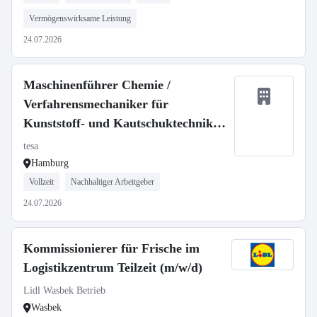
Vermögenswirksame Leistung
24.07.2026
Maschinenführer Chemie /
Verfahrensmechaniker für
Kunststoff- und Kautschuktechnik
(m/w/d) (befristet)
tesa
Hamburg
Vollzeit
Nachhaltiger Arbeitgeber
24.07.2026
Kommissionierer für Frische im
Logistikzentrum Teilzeit (m/w/d)
Lidl Wasbek Betrieb
Wasbek