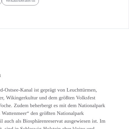
Verkaufsberater/in
n
-Ostsee-Kanal ist geprägt von Leuchttürmen,
, Wikingerkultur und dem größten Volksfest
Woche. Zudem beherbergt es mit dem Nationalpark
s Wattenmeer“ den größten Nationalpark
il auch als Biosphärenreservat ausgewiesen ist. Im
t, sind in Schleswig-Holstein eher kleine und