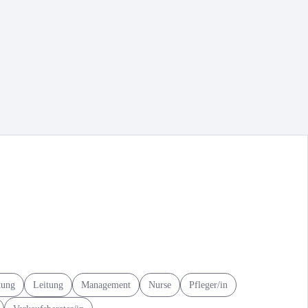
tung
Leitung
Management
Nurse
Pfleger/in