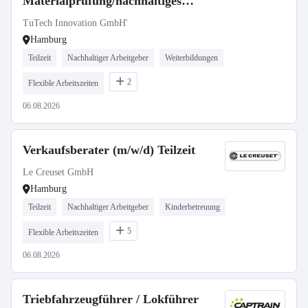
Materialprüfung/nachhaltiges
Bauen/Bauingenieurwesen
TuTech Innovation GmbH'
Hamburg
Teilzeit
Nachhaltiger Arbeitgeber
Weiterbildungen
2
Flexible Arbeitszeiten
06.08.2026
Verkaufsberater (m/w/d) Teilzeit
Le Creuset GmbH
Hamburg
Teilzeit
Nachhaltiger Arbeitgeber
Kinderbetreuung
5
Flexible Arbeitszeiten
06.08.2026
Triebfahrzeugführer / Lokführer