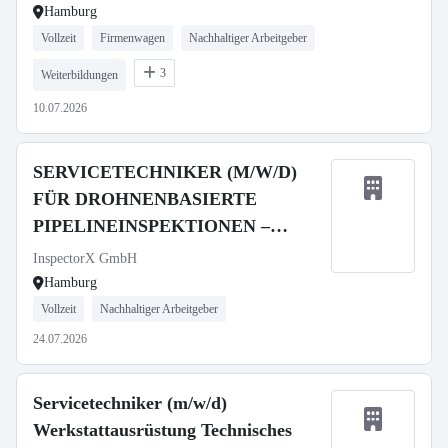
Hamburg
Vollzeit
Firmenwagen
Nachhaltiger Arbeitgeber
3
Weiterbildungen
10.07.2026
SERVICETECHNIKER (M/W/D)
FÜR DROHNENBASIERTE
PIPELINEINSPEKTIONEN –
GERN AUCH QUEREINSTEIGER
InspectorX GmbH
Hamburg
Vollzeit
Nachhaltiger Arbeitgeber
24.07.2026
Servicetechniker (m/w/d)
Werkstattausrüstung Technisches