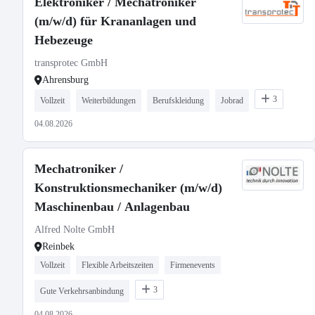
Elektroniker / Mechatroniker
(m/w/d) für Krananlagen und
Hebezeuge
transprotec GmbH
Ahrensburg
3
Vollzeit
Weiterbildungen
Berufskleidung
Jobrad
04.08.2026
Mechatroniker /
Konstruktionsmechaniker (m/w/d)
Maschinenbau / Anlagenbau
Alfred Nolte GmbH
Reinbek
Vollzeit
Flexible Arbeitszeiten
Firmenevents
3
Gute Verkehrsanbindung
04.08.2026