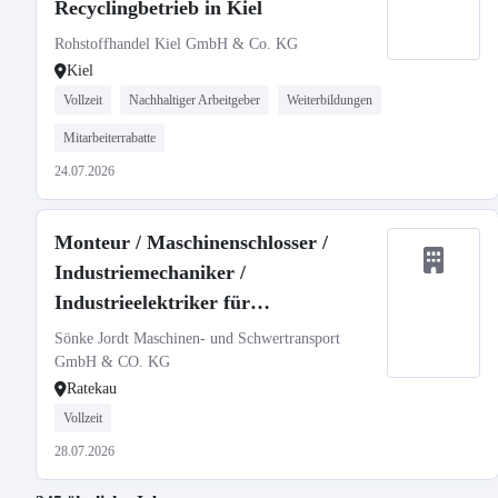
Recyclingbetrieb in Kiel
Rohstoffhandel Kiel GmbH & Co. KG
Kiel
Vollzeit
Nachhaltiger Arbeitgeber
Weiterbildungen
Mitarbeiterrabatte
24.07.2026
Monteur / Maschinenschlosser /
Industriemechaniker /
Industrieelektriker für
Maschinenverlagerung und
Sönke Jordt Maschinen- und Schwertransport
Betriebsumzüge (m/w/d)
GmbH & CO. KG
Ratekau
Vollzeit
28.07.2026