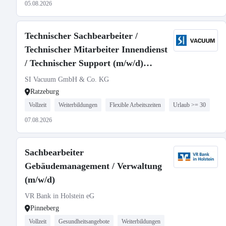
05.08.2026
Technischer Sachbearbeiter /
Technischer Mitarbeiter Innendienst
/ Technischer Support (m/w/d)
Auftragsabwicklung
SI Vacuum GmbH & Co. KG
Ratzeburg
Vollzeit
Weiterbildungen
Flexible Arbeitszeiten
Urlaub >= 30
07.08.2026
Sachbearbeiter
Gebäudemanagement / Verwaltung
(m/w/d)
VR Bank in Holstein eG
Pinneberg
Vollzeit
Gesundheitsangebote
Weiterbildungen