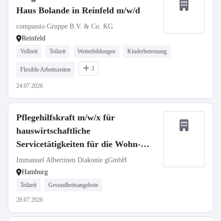
Haus Bolande in Reinfeld m/w/d
compassio Gruppe B.V. & Co. KG
Reinfeld
Vollzeit
Teilzeit
Weiterbildungen
Kinderbetreuung
3
Flexible Arbeitszeiten
24.07.2026
Pflegehilfskraft m/w/x für
hauswirtschaftliche
Servicetätigkeiten für die Wohn-
Pflegeeinrichtung und Max Herz
Immanuel Albertinen Diakonie gGmbH
Haus
Hamburg
Teilzeit
Gesundheitsangebote
28.07.2026