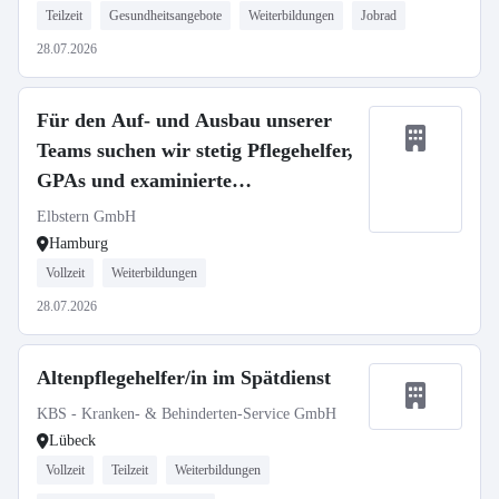
Teilzeit
Gesundheitsangebote
Weiterbildungen
Jobrad
28.07.2026
Für den Auf- und Ausbau unserer
Teams suchen wir stetig Pflegehelfer,
GPAs und examinierte
Pflegefachkräfte (m/w/d).
Elbstern GmbH
Hamburg
Vollzeit
Weiterbildungen
28.07.2026
Altenpflegehelfer/in im Spätdienst
KBS - Kranken- & Behinderten-Service GmbH
Lübeck
Vollzeit
Teilzeit
Weiterbildungen