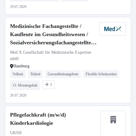
29.07.2026
Medizinische Fachangestellte /
Kaufleute im Gesundheitswesen /
Sozialversicherungsfachangestellte /
Pflegefachkraft
Med X Gesellschaft für Medizinische Expertise
Leistungsregulierung (m/w/d)
mbH
Hamburg
Vollzeit
Teilzeit
Gesundheitsangebote
Flexible Arbeitszeiten
3
13. Monatsgehalt
26.07.2026
Pflegefachkraft (m/w/d)
Kinderkardiologie
UKSH