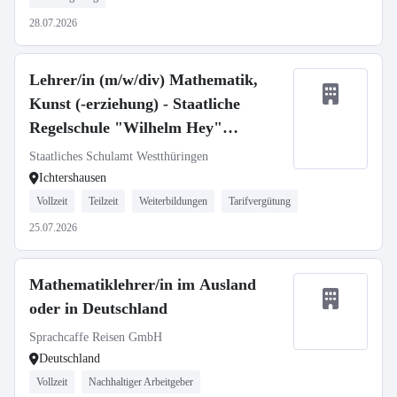
28.07.2026
Lehrer/in (m/w/div) Mathematik,
Kunst (-erziehung) - Staatliche
Regelschule "Wilhelm Hey"
Ichtershausen
Staatliches Schulamt Westthüringen
Ichtershausen
Vollzeit
Teilzeit
Weiterbildungen
Tarifvergütung
25.07.2026
Mathematiklehrer/in im Ausland
oder in Deutschland
Sprachcaffe Reisen GmbH
Deutschland
Vollzeit
Nachhaltiger Arbeitgeber