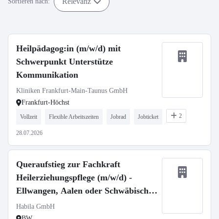
Relevanz
Sortieren nach:
Heilpädagog:in (m/w/d) mit
Schwerpunkt Unterstütze
Kommunikation
Kliniken Frankfurt-Main-Taunus GmbH
Frankfurt-Höchst
2
Vollzeit
Flexible Arbeitszeiten
Jobrad
Jobticket
28.07.2026
Queraufstieg zur Fachkraft
Heilerziehungspflege (m/w/d) -
Ellwangen, Aalen oder Schwäbisch
Gmünd
Habila GmbH
BW