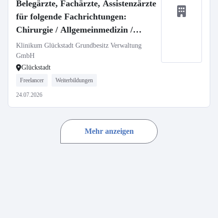
Belegärzte, Fachärzte, Assistenzärzte
für folgende Fachrichtungen:
Chirurgie / Allgemeinmedizin /
Innere Medizin / Dermatologie /
Klinikum Glückstadt Grundbesitz Verwaltung
HNO usw.
GmbH
Glückstadt
Freelancer
Weiterbildungen
24.07.2026
Mehr anzeigen