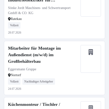
Industrieelektriker für
Maschinenverlagerung und
Sönke Jordt Maschinen- und Schwertransport
Betriebsumzüge (m/w/d)
GmbH & CO. KG
Ratekau
Vollzeit
28.07.2026
Mitarbeiter für Montage im
Außendienst (m/w/d) im
Großbehälterbau
Eggersmann Gruppe
Nortorf
Vollzeit
Nachhaltiger Arbeitgeber
24.07.2026
Küchenmonteur / Tischler /