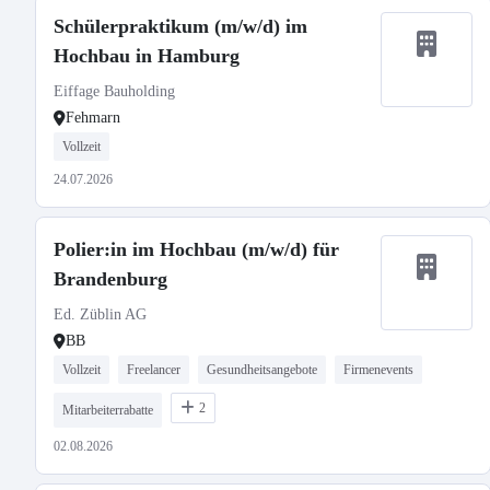
Schülerpraktikum (m/w/d) im
Hochbau in Hamburg
Eiffage Bauholding
Fehmarn
Vollzeit
24.07.2026
Polier:in im Hochbau (m/w/d) für
Brandenburg
Ed. Züblin AG
BB
Vollzeit
Freelancer
Gesundheitsangebote
Firmenevents
2
Mitarbeiterrabatte
02.08.2026