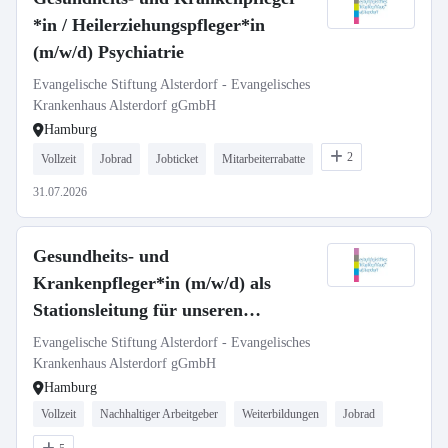
*in / Heilerziehungspfleger*in
(m/w/d) Psychiatrie
Evangelische Stiftung Alsterdorf - Evangelisches
Krankenhaus Alsterdorf gGmbH
Hamburg
2
Vollzeit
Jobrad
Jobticket
Mitarbeiterrabatte
31.07.2026
Gesundheits- und
Krankenpfleger*in (m/w/d) als
Stationsleitung für unseren
Aufnahmebereich Innere Medizin/
Evangelische Stiftung Alsterdorf - Evangelisches
Geriatrie
Krankenhaus Alsterdorf gGmbH
Hamburg
Vollzeit
Nachhaltiger Arbeitgeber
Weiterbildungen
Jobrad