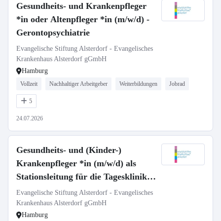
Gesundheits- und Krankenpfleger
*in oder Altenpfleger *in (m/w/d) -
Gerontopsychiatrie
Evangelische Stiftung Alsterdorf - Evangelisches
Krankenhaus Alsterdorf gGmbH
Hamburg
Vollzeit
Nachhaltiger Arbeitgeber
Weiterbildungen
Jobrad
5
24.07.2026
Gesundheits- und (Kinder-)
Krankenpfleger *in (m/w/d) als
Stationsleitung für die Tagesklinik
der Kinder- und Jugendpsychiatrie
Evangelische Stiftung Alsterdorf - Evangelisches
und -psychotherapie
Krankenhaus Alsterdorf gGmbH
Hamburg