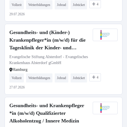
4
Vollzeit
Weiterbildungen
Jobrad
Jobticket
29.07.2026
Gesundheits- und (Kinder-)
Krankenpfleger*in (m/w/d) für die
Tagesklinik der Kinder- und
Jugendpsychiatrie und -
Evangelische Stiftung Alsterdorf - Evangelisches
psychotherapie
Krankenhaus Alsterdorf gGmbH
Hamburg
4
Vollzeit
Weiterbildungen
Jobrad
Jobticket
27.07.2026
Gesundheits- und Krankenpfleger
*in (m/w/d) Qualifizierter
Alkoholentzug / Innere Medizin