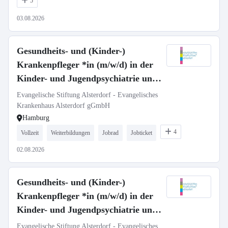
5
03.08.2026
Gesundheits- und (Kinder-)
Krankenpfleger *in (m/w/d) in der
Kinder- und Jugendpsychiatrie und
-psychotherapie
Evangelische Stiftung Alsterdorf - Evangelisches
Krankenhaus Alsterdorf gGmbH
Hamburg
4
Vollzeit
Weiterbildungen
Jobrad
Jobticket
02.08.2026
Gesundheits- und (Kinder-)
Krankenpfleger *in (m/w/d) in der
Kinder- und Jugendpsychiatrie und
-psychotherapie
Evangelische Stiftung Alsterdorf - Evangelisches