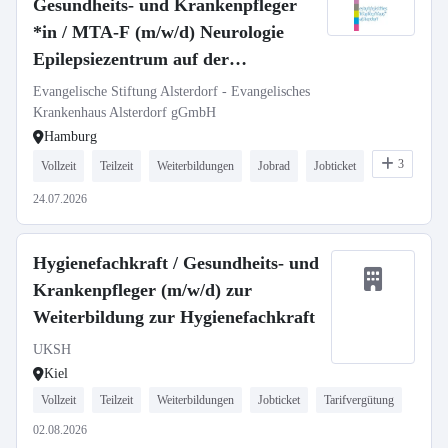
Gesundheits- und Krankenpfleger
*in / MTA-F (m/w/d) Neurologie
Epilepsiezentrum auf der
Monitoring Station
Evangelische Stiftung Alsterdorf - Evangelisches
Krankenhaus Alsterdorf gGmbH
Hamburg
3
Vollzeit
Teilzeit
Weiterbildungen
Jobrad
Jobticket
24.07.2026
Hygienefachkraft / Gesundheits- und
Krankenpfleger (m/w/d) zur
Weiterbildung zur Hygienefachkraft
UKSH
Kiel
Vollzeit
Teilzeit
Weiterbildungen
Jobticket
Tarifvergütung
02.08.2026