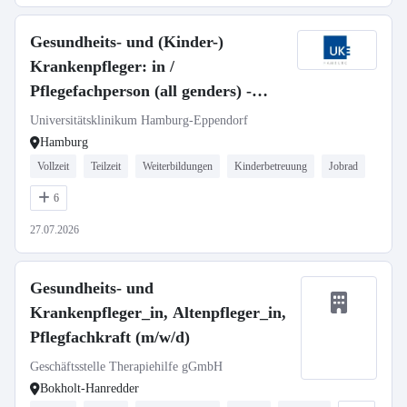
Gesundheits- und (Kinder-)
Krankenpfleger: in /
Pflegefachperson (all genders) -
José-Carreras-Leukämie-Station
Universitätsklinikum Hamburg-Eppendorf
C5A
Hamburg
Vollzeit
Teilzeit
Weiterbildungen
Kinderbetreuung
Jobrad
6
27.07.2026
Gesundheits- und
Krankenpfleger_in, Altenpfleger_in,
Pflegfachkraft (m/w/d)
Geschäftsstelle Therapiehilfe gGmbH
Bokholt-Hanredder