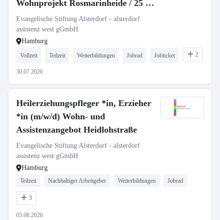
Wohnprojekt Rosmarinheide / 25 -
35 Std.
Evangelische Stiftung Alsterdorf - alsterdorf
assistenz west gGmbH
Hamburg
2
Vollzeit
Teilzeit
Weiterbildungen
Jobrad
Jobticket
30.07.2026
Heilerziehungspfleger *in, Erzieher
*in (m/w/d) Wohn- und
Assistenzangebot Heidlohstraße
Evangelische Stiftung Alsterdorf - alsterdorf
assistenz west gGmbH
Hamburg
Teilzeit
Nachhaltiger Arbeitgeber
Weiterbildungen
Jobrad
3
05.08.2026